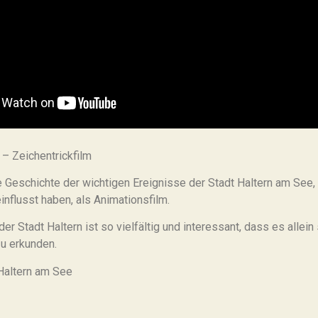
 – Zeichentrickfilm
e Geschichte der wichtigen Ereignisse der Stadt Haltern am See, 
influsst haben, als Animationsfilm.
er Stadt Haltern ist so vielfältig und interessant, dass es allein
zu erkunden.
 Haltern am See